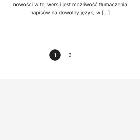
nowości w tej wersji jest możliwość tłumaczenia
napisów na dowolny język, w […]
Stronicowanie
1
2
→
wpisów