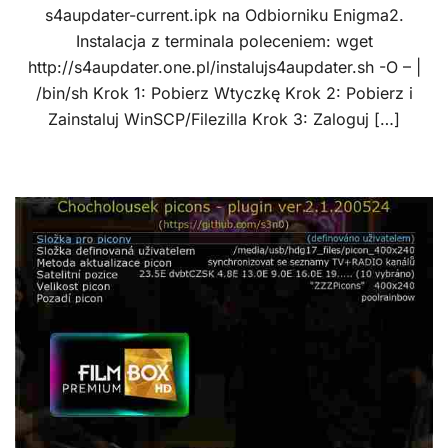
s4aupdater-current.ipk na Odbiorniku Enigma2.
Instalacja z terminala poleceniem: wget
http://s4aupdater.one.pl/instalujs4aupdater.sh -O – |
/bin/sh Krok 1: Pobierz Wtyczkę Krok 2: Pobierz i
Zainstaluj WinSCP/Filezilla Krok 3: Zaloguj […]