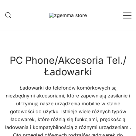
Przejdź
do
treści
Twoje Okno na Świat Satelitarny
Zgemma Satellite Media
PC Phone/Akcesoria Tel./
Ładowarki
Ładowarki do telefonów komórkowych są
niezbędnymi akcesoriami, które zapewniają zasilanie i
utrzymują nasze urządzenia mobilne w stanie
gotowości do użytku. Istnieje wiele różnych typów
ładowarek, które różnią się funkcjami, prędkością
ładowania i kompatybilnością z różnymi urządzeniami.
Oto przegląd głównych rodzajów ładowarek do