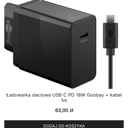
Ładowarka sieciowa USB-C PD 18W Goobay + kabel
1m
63,00
zł
DODAJ DO KOSZYKA