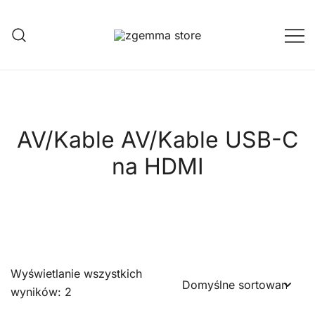
Przejdź
do
treści
Twoje Okno na Świat Satelitarny
Zgemma Satellite Media
AV/Kable AV/Kable USB-C
na HDMI
Wyświetlanie wszystkich
wyników: 2