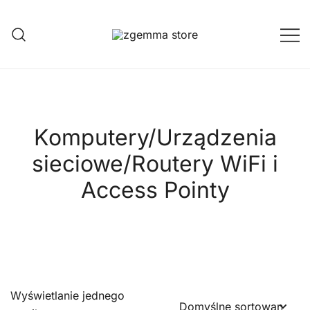
Przejdź
do
treści
Twoje Okno na Świat Satelitarny
Zgemma Satellite Media
Komputery/Urządzenia
sieciowe/Routery WiFi i
Access Pointy
Wyświetlanie jednego