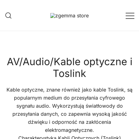
Przejdź
do
treści
Twoje Okno na Świat Satelitarny
Zgemma Satellite Media
AV/Audio/Kable optyczne i
Toslink
Kable optyczne, znane również jako kable Toslink, są
popularnym medium do przesyłania cyfrowego
sygnału audio. Wykorzystują światłowody do
przesyłania danych, co zapewnia wysoką jakość
dźwięku i odporność na zakłócenia
elektromagnetyczne.
Charakterystyka Kabli Optycznych (Toslink)