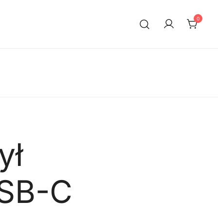
0
ył
USB-C