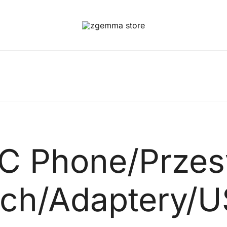
Twoje Okno na Świat Satelitarny
Zgemma Satellite Media
C Phone/Przes
ch/Adaptery/