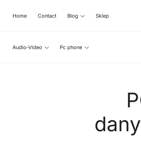
Przejdź
do
Home
Contact
Blog
Sklep
treści
Audio-Video
Pc phone
P
dany