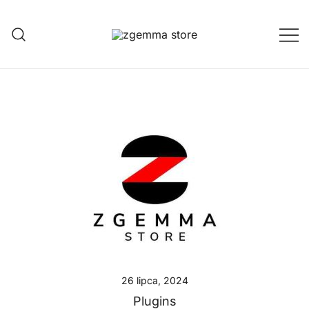
Przejdź
do
treści
Twoje Okno na Świat Satelitarny
Zgemma Satellite Media
26 lipca, 2024
Plugins