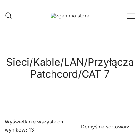
Przejdź
do
treści
Twoje Okno na Świat Satelitarny
Zgemma Satellite Media
Sieci/Kable/LAN/Przyłącza
Patchcord/CAT 7
Wyświetlanie wszystkich
wyników: 13