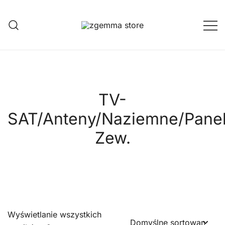
Przejdź
do
treści
Twoje Okno na Świat Satelitarny
Zgemma Satellite Media
TV-
SAT/Anteny/Naziemne/Pane
Zew.
Wyświetlanie wszystkich