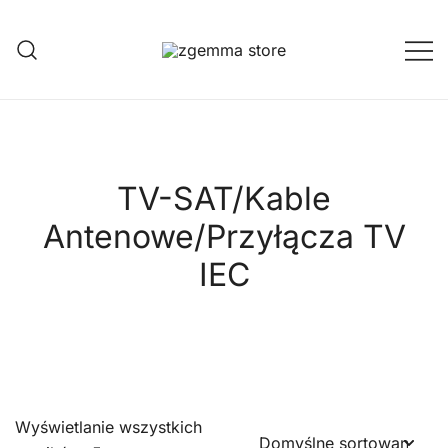
Przejdź
do
treści
Twoje Okno na Świat Satelitarny
Zgemma Satellite Media
TV-SAT/Kable
Antenowe/Przyłącza TV
IEC
Wyświetlanie wszystkich