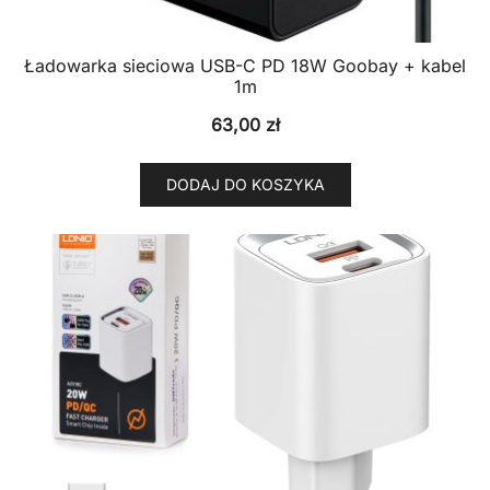
Ładowarka sieciowa USB-C PD 18W Goobay + kabel
1m
63,00
zł
DODAJ DO KOSZYKA