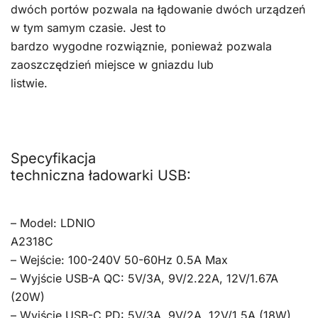
dwóch portów pozwala na łądowanie dwóch urządzeń
w tym samym czasie. Jest to
bardzo wygodne rozwiąznie, ponieważ pozwala
zaoszczędzień miejsce w gniazdu lub
listwie.
Specyfikacja
techniczna ładowarki USB:
– Model: LDNIO
A2318C
– Wejście: 100-240V 50-60Hz 0.5A Max
– Wyjście USB-A QC: 5V/3A, 9V/2.22A, 12V/1.67A
(20W)
– Wyjście USB-C PD: 5V/3A, 9V/2A, 12V/1.5A (18W)