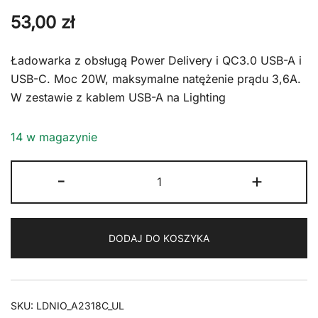
53,00
zł
Ładowarka z obsługą Power Delivery i QC3.0 USB-A i
USB-C. Moc 20W, maksymalne natężenie prądu 3,6A.
W zestawie z kablem USB-A na Lighting
14 w magazynie
ilość
-
+
Ładowarka
USB
20W
DODAJ DO KOSZYKA
PD
QC3.0
kabel
USB-
SKU:
LDNIO_A2318C_UL
A