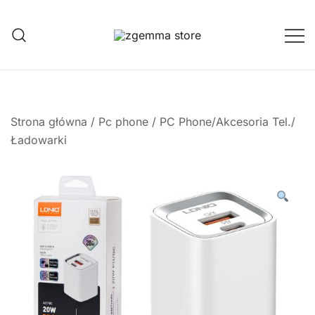
Przejdź
do
treści
Twoje Okno na Świat Satelitarny
Zgemma Satellite Media
Strona główna
/
Pc phone
/
PC Phone/Akcesoria Tel./
Ładowarki