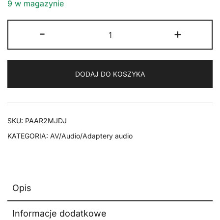
9 w magazynie
ilość
-
+
Adapter
audio
2x
DODAJ DO KOSZYKA
Jack
3.5mm
-
Jack
SKU:
PAAR2MJDJ
6.35mm
KATEGORIA:
AV/Audio/Adaptery audio
Goobay
Opis
Informacje dodatkowe