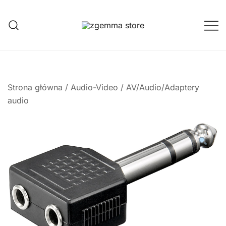
Przejdź
do
treści
Twoje Okno na Świat Satelitarny
Zgemma Satellite Media
Strona główna
/
Audio-Video
/
AV/Audio/Adaptery
audio