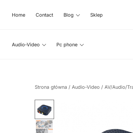
Przejdź
do
Home
Contact
Blog
Sklep
treści
Audio-Video
Pc phone
Strona główna
/
Audio-Video
/
AV/Audio/Tr