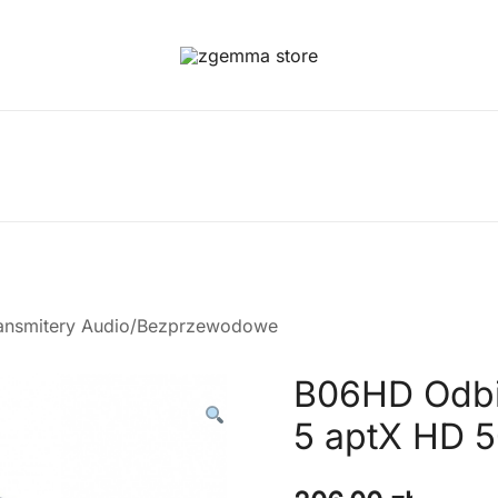
Twoje Okno na Świat Satelitarny
Zgemma Satellite Media
ansmitery Audio/Bezprzewodowe
B06HD Odbio
5 aptX HD 