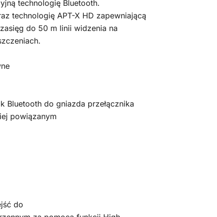
yjną technologię Bluetooth.
oraz technologię APT-X HD zapewniającą
asięg do 50 m linii widzenia na
szczeniach.
wne
ik Bluetooth do gniazda przełącznika
niej powiązanym
jść do