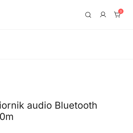
0
rnik audio Bluetooth
50m