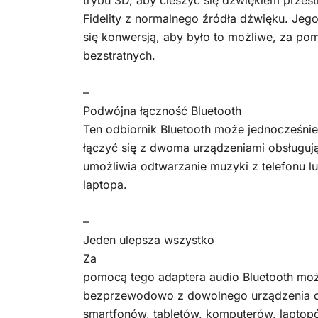
trybu 3D, aby cieszyć się dźwiękiem przes
Fidelity z normalnego źródła dźwięku. Je
się konwersją, aby było to możliwe, za 
bezstratnych.
–
Podwójna łączność Bluetooth
Ten odbiornik Bluetooth może jednocześnie
łączyć się z dwoma urządzeniami obsługują
umożliwia odtwarzanie muzyki z telefonu lu
laptopa.
–
Jeden ulepsza wszystko
Za
pomocą tego adaptera audio Bluetooth moż
bezprzewodowo z dowolnego urządzenia ob
smartfonów, tabletów, komputerów, lapto