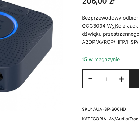
206,00
zł
Bezprzewodowy odbiorn
QCC3034 Wyjście Jack 3
dźwięku przestrzennego
A2DP/AVRCP/HFP/HSP/
15 w magazynie
ilość
-
+
B06HD
Odbiornik
audio
Bluetooth
SKU:
AUA-SP-B06HD
5
KATEGORIA:
AV/Audio/Tra
aptX
HD
50m