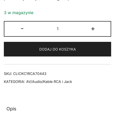
3 w magazynie
ilość
-
+
CLICKTRONIC
Kabel
Audio
DODAJ DO KOSZYKA
1xRCA
-
1xRCA
Coaxial
SKU:
CLICKC1RCA70443
1m
KATEGORIA:
AV/Audio/Kable RCA i Jack
Opis