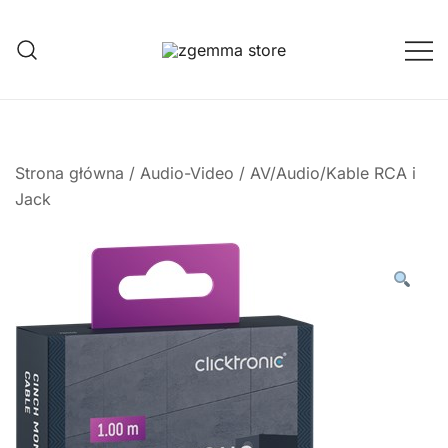
Przejdź
do
treści
Twoje Okno na Świat Satelitarny
Zgemma Satellite Media
Strona główna
/
Audio-Video
/
AV/Audio/Kable RCA i
Jack