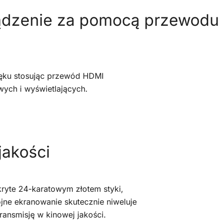
ądzenie za pomocą przewodu
ięku stosując przewód HDMI
wych i wyświetlających.
jakości
kryte 24-karatowym złotem styki,
ójne ekranowanie skutecznie niweluje
ransmisję w kinowej jakości.