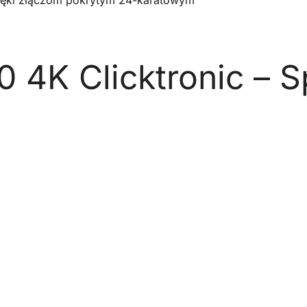
zięki złączom pokrytym 24-karatowym
 4K Clicktronic – S