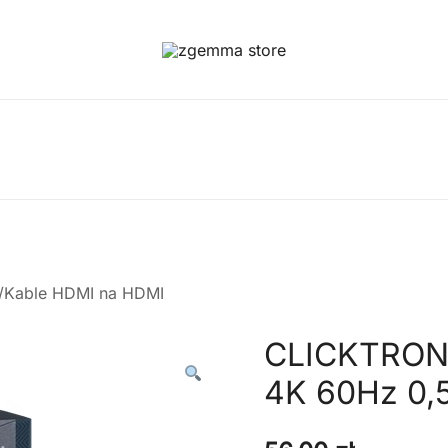
Twoje Okno na Świat Satelitarny
Zgemma Satellite Media
/Kable HDMI na HDMI
CLICKTRONI
4K 60Hz 0,