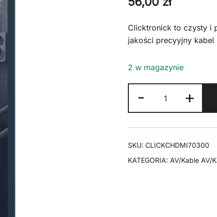
56,00
zł
Clicktronick to czysty i
jakości precyyjny kabel
2 w magazynie
ilość
-
+
CLICKTRONIC
Kabel
HDMI
2.0
SKU:
CLICKCHDMI70300
4K
KATEGORIA:
AV/Kable AV/
60Hz
0,5m