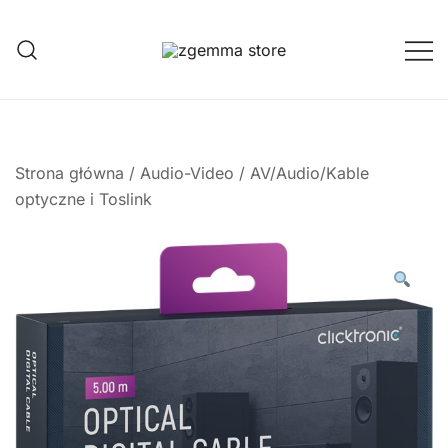
Przejdź
do
treści
Twoje Okno na Świat Satelitarny
Zgemma Satellite Media
Strona główna
/
Audio-Video
/
AV/Audio/Kable
optyczne i Toslink