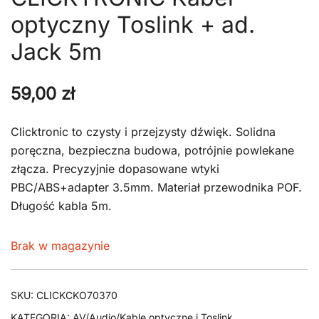
optyczny Toslink + ad.
Jack 5m
59,00
zł
Clicktronic to czysty i przejzysty dźwięk. Solidna
poręczna, bezpieczna budowa, potrójnie powlekane
złącza. Precyzyjnie dopasowane wtyki
PBC/ABS+adapter 3.5mm. Materiał przewodnika POF.
Długość kabla 5m.
Brak w magazynie
SKU:
CLICKCKO70370
KATEGORIA:
AV/Audio/Kable optyczne i Toslink