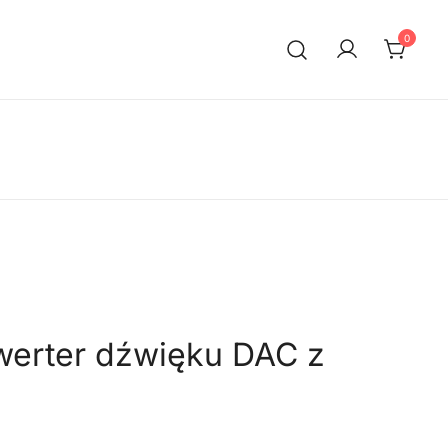
0
erter dźwięku DAC z