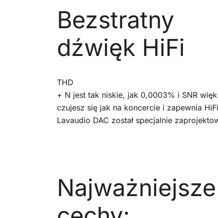
Bezstratny
dźwięk HiFi
THD
+ N jest tak niskie, jak 0,0003% i SNR więk
​​czujesz się jak na koncercie i zapewnia Hi
Lavaudio DAC został specjalnie zaprojektow
Najważniejsze
cechy: