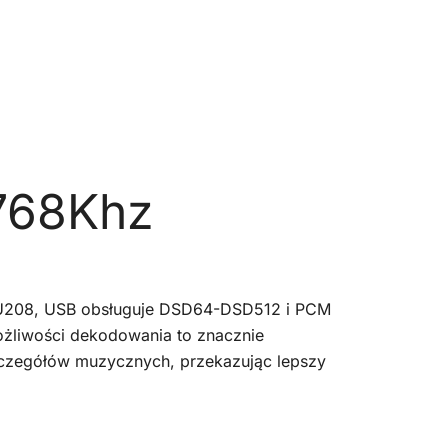
 768Khz
U208, USB obsługuje DSD64-DSD512 i PCM
ożliwości dekodowania to znacznie
zczegółów muzycznych, przekazując lepszy