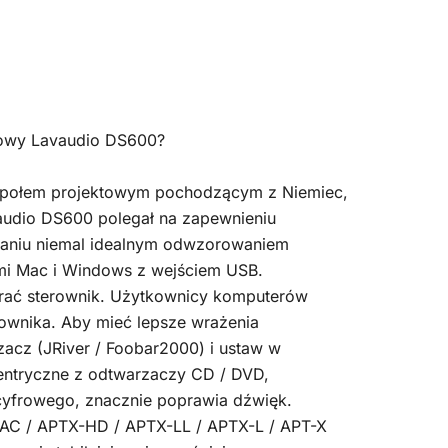
gowy Lavaudio DS600?
społem projektowym pochodzącym z Niemiec,
vaudio DS600 polegał na zapewnieniu
taniu niemal idealnym odwzorowaniem
mi Mac i Windows z wejściem USB.
ać sterownik. Użytkownicy komputerów
ownika. Aby mieć lepsze wrażenia
zacz (JRiver / Foobar2000) i ustaw w
centryczne z odtwarzaczy CD / DVD,
cyfrowego, znacznie poprawia dźwięk.
DAC / APTX-HD / APTX-LL / APTX-L / APT-X