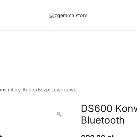
Twoje Okno na Świat Satelitarny
Zgemma Satellite Media
ansmitery Audio/Bezprzewodowe
DS600 Konw
Bluetooth