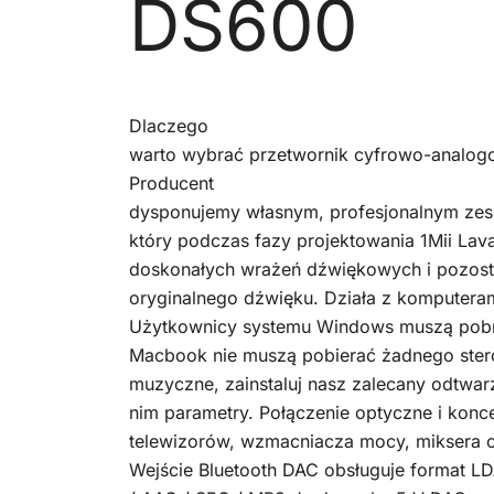
DS600
Dlaczego
warto wybrać przetwornik cyfrowo-analo
Producent
dysponujemy własnym, profesjonalnym ze
który podczas fazy projektowania 1Mii La
doskonałych wrażeń dźwiękowych i pozos
oryginalnego dźwięku. Działa z komputera
Użytkownicy systemu Windows muszą pobr
Macbook nie muszą pobierać żadnego ster
muzyczne, zainstaluj nasz zalecany odtwar
nim parametry. Połączenie optyczne i kon
telewizorów, wzmacniacza mocy, miksera 
Wejście Bluetooth DAC obsługuje format L