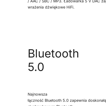
/ AAC / SBC / MP3. Ładowarka 5 V DAC zape
wrażenia dźwiękowe HiFi.
Bluetooth
5.0
Najnowsza
łączność Bluetooth 5.0 zapewnia doskon