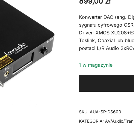
899,00
zł
Konwerter DAC (ang. Di
sygnału cyfrowego CSR
Driver+XMOS XU208+E
Toslink, Coaxial lub bl
postaci L/R Audio 2xRC
1 w magazynie
SKU:
AUA-SP-DS600
KATEGORIA:
AV/Audio/Tra