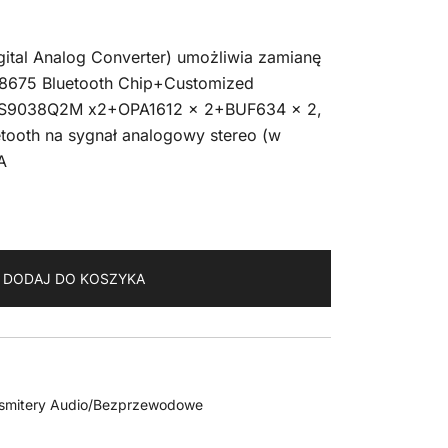
gital Analog Converter) umożliwia zamianę
8675 Bluetooth Chip+Customized
S9038Q2M x2+OPA1612 x 2+BUF634 x 2,
uetooth na sygnał analogowy stereo (w
A
DODAJ DO KOSZYKA
nsmitery Audio/Bezprzewodowe