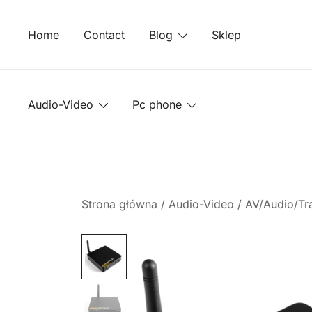
Przejdź
do
Home
Contact
Blog
Sklep
treści
Audio-Video
Pc phone
Strona główna
/
Audio-Video
/
AV/Audio/Tr