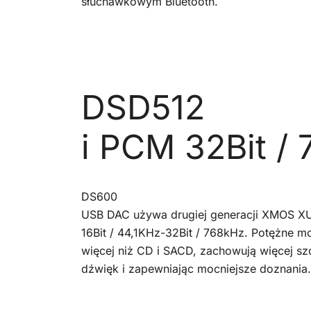
słuchawkowym Bluetooth.
DSD512
i PCM 32Bit /
DS600
USB DAC używa drugiej generacji XMOS X
16Bit / 44,1KHz-32Bit / 768kHz. Potężne m
więcej niż CD i SACD, zachowują więcej s
dźwięk i zapewniając mocniejsze doznania.