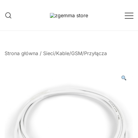
Przejdź
do
treści
Twoje Okno na Świat Satelitarny
Zgemma Satellite Media
Strona główna
/
Sieci/Kable/GSM/Przyłącza