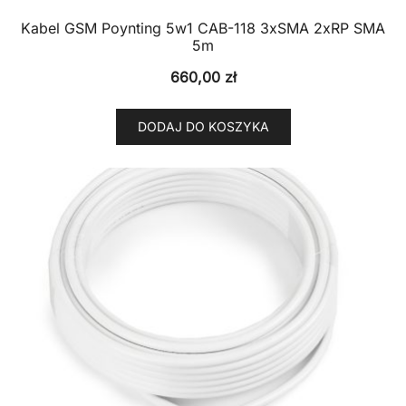
Kabel GSM Poynting 5w1 CAB-118 3xSMA 2xRP SMA
5m
660,00
zł
DODAJ DO KOSZYKA