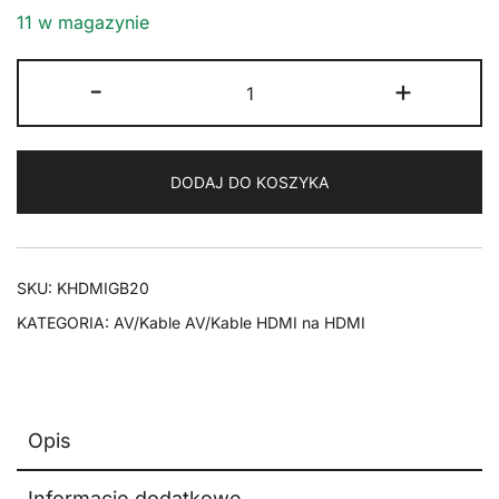
11 w magazynie
ilość
-
+
Kabel
HDMI
2.0
DODAJ DO KOSZYKA
Goobay
Plus
4K
50/60Hz
SKU:
KHDMIGB20
2m
KATEGORIA:
AV/Kable AV/Kable HDMI na HDMI
Opis
Informacje dodatkowe