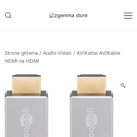
Przejdź
do
treści
Twoje Okno na Świat Satelitarny
Zgemma Satellite Media
Strona główna
/
Audio-Video
/
AV/Kable AV/Kable
HDMI na HDMI