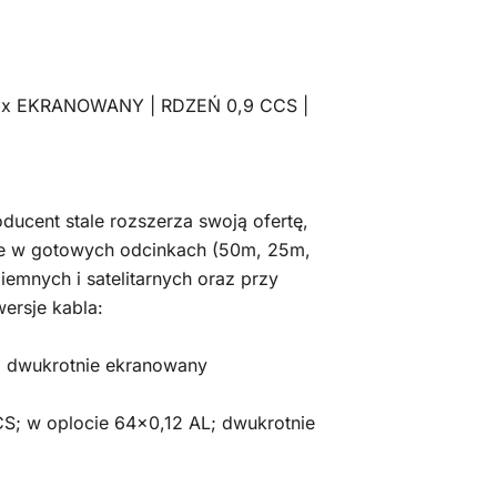
x EKRANOWANY | RDZEŃ 0,9 CCS |
ducent stale rozszerza swoją ofertę,
ne w gotowych odcinkach (50m, 25m,
iemnych i satelitarnych oraz przy
wersje kabla:
; dwukrotnie ekranowany
S; w oplocie 64×0,12 AL; dwukrotnie