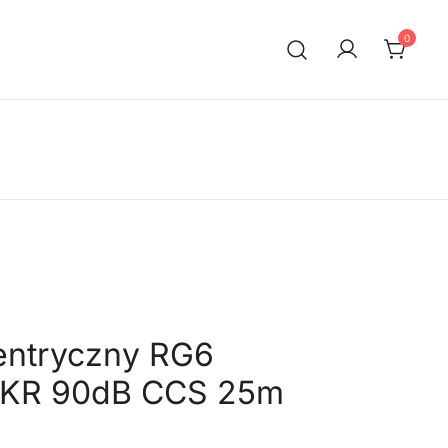
0
entryczny RG6
EKR 90dB CCS 25m