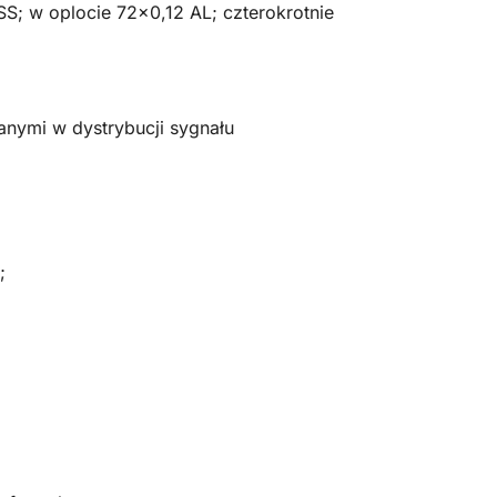
S; w oplocie 72×0,12 AL; czterokrotnie
nymi w dystrybucji sygnału
;