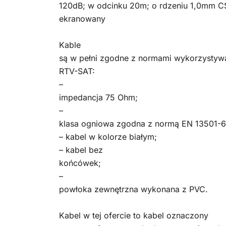
120dB; w odcinku 20m; o rdzeniu 1,0mm CS
ekranowany
Kable
są w pełni zgodne z normami wykorzystywa
RTV-SAT:
–
impedancja 75 Ohm;
–
klasa ogniowa zgodna z normą EN 13501-6
– kabel w kolorze białym;
– kabel bez
końcówek;
–
powłoka zewnętrzna wykonana z PVC.
Kabel w tej ofercie to kabel oznaczony