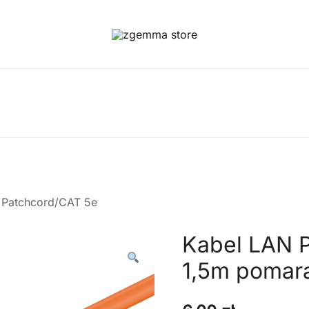
Twoje Okno na Świat Satelitarny
Zgemma Satellite Media
a Patchcord/CAT 5e
Kabel LAN 
1,5m pomar