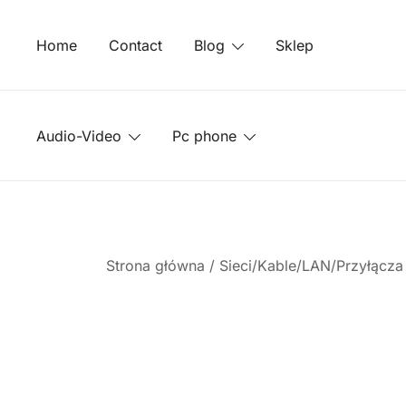
Przejdź
do
Home
Contact
Blog
Sklep
treści
Audio-Video
Pc phone
Strona główna
/
Sieci/Kable/LAN/Przyłącz