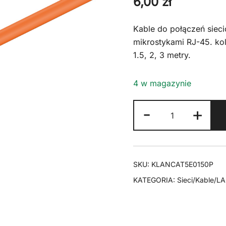
6,00
zł
Kable do połączeń siec
mikrostykami RJ-45. kol
1.5, 2, 3 metry.
4 w magazynie
ilość
-
+
Kabel
LAN
Patchcord
CAT
SKU:
KLANCAT5E0150P
5E
KATEGORIA:
Sieci/Kable/L
1,5m
pomarańczow