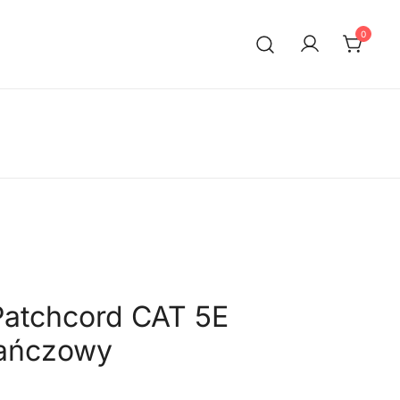
0
Patchcord CAT 5E
ańczowy