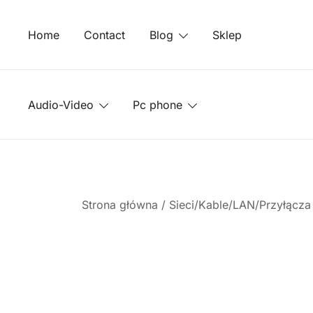
Przejdź
do
Home
Contact
Blog
Sklep
treści
Audio-Video
Pc phone
Strona główna
/
Sieci/Kable/LAN/Przyłącz