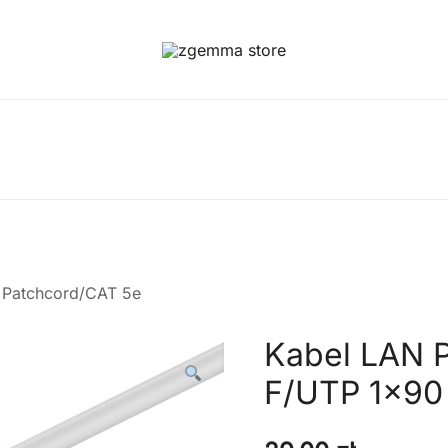
Twoje Okno na Świat Satelitarny
Zgemma Satellite Media
a Patchcord/CAT 5e
Kabel LAN 
F/UTP 1×90