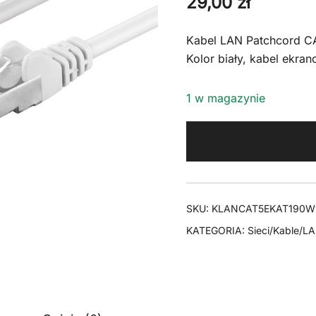
29,00
zł
Kabel LAN Patchcord CA
Kolor biały, kabel ekra
1 w magazynie
SKU:
KLANCAT5EKAT190W
KATEGORIA:
Sieci/Kable/L