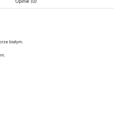
Opinie (0)
rze białym.
ym.