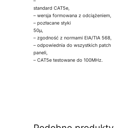
–
standard CAT5e,
– wersja formowana z odciążeniem,
– pozłacane styki
50μ,
– zgodność z normami EIA/TIA 568,
– odpowiednia do wszystkich patch
paneli,
– CAT5e testowane do 100MHz.
Podobne produkty