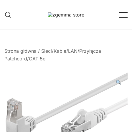
Przejdź
do
treści
Twoje Okno na Świat Satelitarny
Zgemma Satellite Media
Strona główna
/
Sieci/Kable/LAN/Przyłącza
Patchcord/CAT 5e