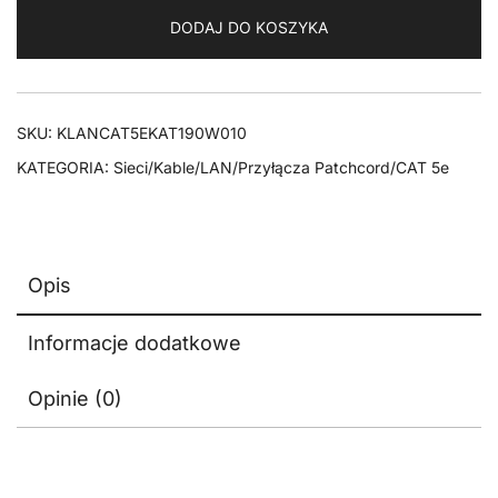
Patchcord
DODAJ DO KOSZYKA
CAT
5E
F/UTP
1x90
SKU:
KLANCAT5EKAT190W010
BIAŁY
KATEGORIA:
Sieci/Kable/LAN/Przyłącza Patchcord/CAT 5e
1m
Opis
Informacje dodatkowe
Opinie (0)