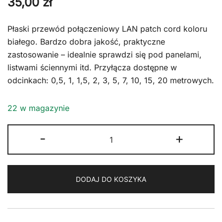
35,00
zł
Płaski przewód połączeniowy LAN patch cord koloru
białego. Bardzo dobra jakość, praktyczne
zastosowanie – idealnie sprawdzi się pod panelami,
listwami ściennymi itd. Przyłącza dostępne w
odcinkach: 0,5, 1, 1,5, 2, 3, 5, 7, 10, 15, 20 metrowych.
22 w magazynie
ilość
-
+
Kabel
LAN
Patchcord
DODAJ DO KOSZYKA
CAT
5E
U/UTP
płaski