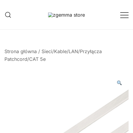
Przejdź
do
treści
Twoje Okno na Świat Satelitarny
Zgemma Satellite Media
Strona główna
/
Sieci/Kable/LAN/Przyłącza
Patchcord/CAT 5e