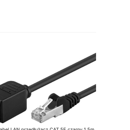
abel LAN przedłużacz CAT 5E czarny 1,5m