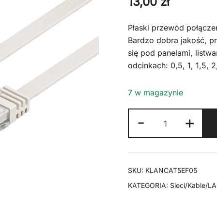
13,00
zł
Płaski przewód połącze
Bardzo dobra jakość, pr
się pod panelami, listw
odcinkach: 0,5, 1, 1,5, 2
7 w magazynie
ilość
-
+
Kabel
LAN
Patchcord
CAT
SKU:
KLANCAT5EF05
5E
KATEGORIA:
Sieci/Kable/L
U/UTP
płaski
5m