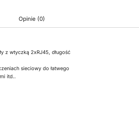
Opinie (0)
ały z wtyczką 2xRJ45, długość
aczeniach sieciowy do łatwego
i itd..