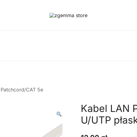
Twoje Okno na Świat Satelitarny
Zgemma Satellite Media
a Patchcord/CAT 5e
Kabel LAN 
U/UTP płas