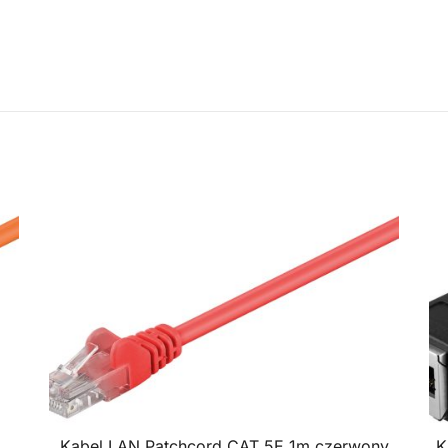
Kabel LAN Patchcord CAT 5E 1m czerwony
K