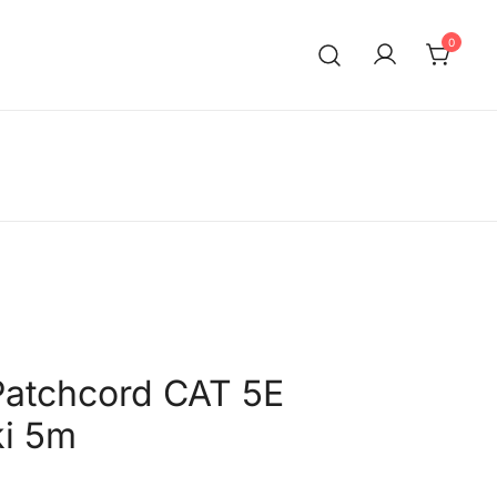
0
Patchcord CAT 5E
ki 5m