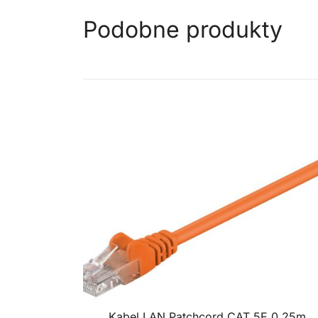
Podobne produkty
Kabel LAN Patchcord CAT 5E 0,25m