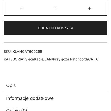
ilość
-
+
Kabel
LAN
Patchcord
DODAJ DO KOSZYKA
CAT
6
S/FTP
LSZH
SKU:
KLANCAT60025B
czarny
KATEGORIA:
Sieci/Kable/LAN/Przyłącza Patchcord/CAT 6
0,25m
Opis
Informacje dodatkowe
Opinie (0)