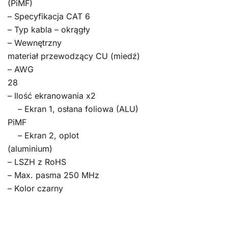
(PiMF)
– Specyfikacja CAT 6
– Typ kabla – okrągły
– Wewnętrzny
materiał przewodzący CU (miedź)
– AWG
28
– Ilość ekranowania x2
– Ekran 1, osłana foliowa (ALU)
PiMF
– Ekran 2, oplot
(aluminium)
– LSZH z RoHS
– Max. pasma 250 MHz
– Kolor czarny