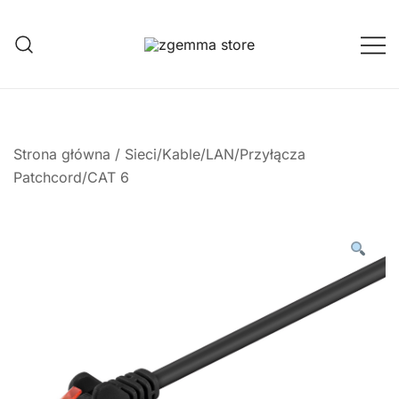
Przejdź
do
treści
Twoje Okno na Świat Satelitarny
Zgemma Satellite Media
Strona główna
/
Sieci/Kable/LAN/Przyłącza
Patchcord/CAT 6