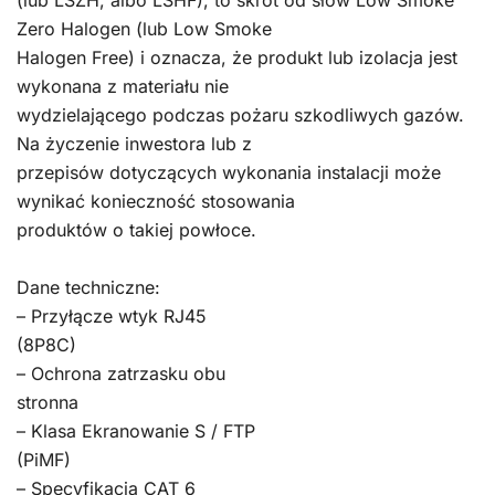
(lub LSZH, albo LSHF), to skrót od słów Low Smoke
Zero Halogen (lub Low Smoke
Halogen Free) i oznacza, że produkt lub izolacja jest
wykonana z materiału nie
wydzielającego podczas pożaru szkodliwych gazów.
Na życzenie inwestora lub z
przepisów dotyczących wykonania instalacji może
wynikać konieczność stosowania
produktów o takiej powłoce.
Dane techniczne:
– Przyłącze wtyk RJ45
(8P8C)
– Ochrona zatrzasku obu
stronna
– Klasa Ekranowanie S / FTP
(PiMF)
– Specyfikacja CAT 6