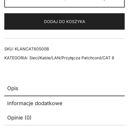
Kabel
LAN
Patchcord
DODAJ DO KOSZYKA
CAT
6
S/FTP
LSZH
SKU:
KLANCAT60500B
czarny
KATEGORIA:
Sieci/Kable/LAN/Przyłącza Patchcord/CAT 6
5m
Opis
Informacje dodatkowe
Opinie (0)