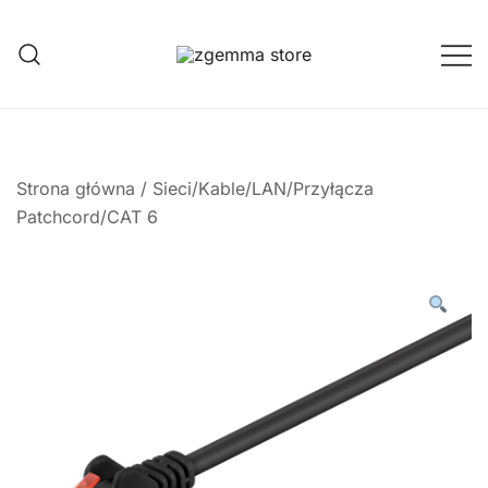
Przejdź
do
treści
Twoje Okno na Świat Satelitarny
Zgemma Satellite Media
Strona główna
/
Sieci/Kable/LAN/Przyłącza
Patchcord/CAT 6