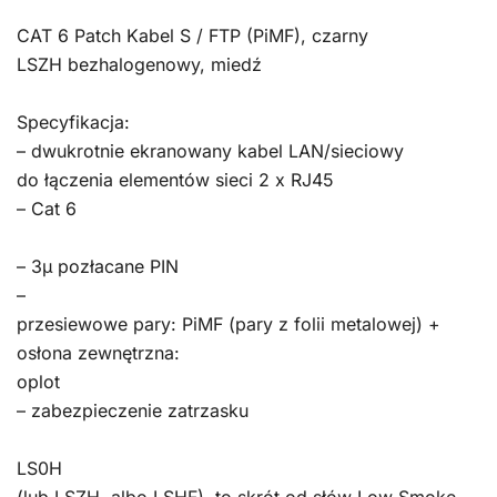
CAT 6 Patch Kabel S / FTP (PiMF), czarny
LSZH bezhalogenowy, miedź
Specyfikacja:
– dwukrotnie ekranowany kabel LAN/sieciowy
do łączenia elementów sieci 2 x RJ45
– Cat 6
– 3μ pozłacane PIN
–
przesiewowe pary: PiMF (pary z folii metalowej) +
osłona zewnętrzna:
oplot
– zabezpieczenie zatrzasku
LS0H