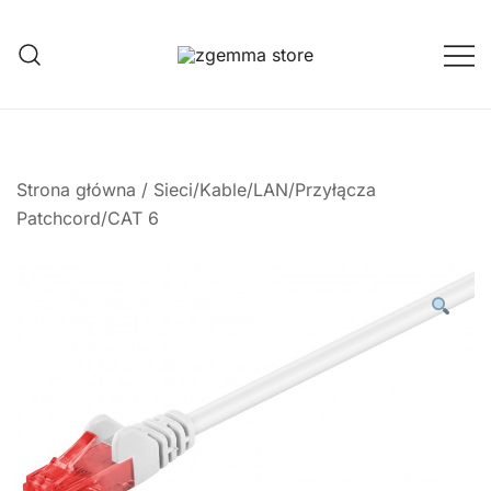
Przejdź
do
treści
Twoje Okno na Świat Satelitarny
Zgemma Satellite Media
Strona główna
/
Sieci/Kable/LAN/Przyłącza
Patchcord/CAT 6