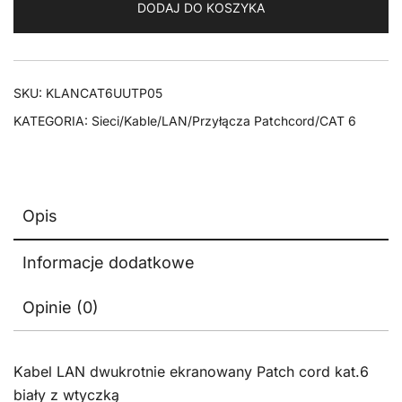
DODAJ DO KOSZYKA
CAT
6
U/UTP
biały
SKU:
KLANCAT6UUTP05
5m
KATEGORIA:
Sieci/Kable/LAN/Przyłącza Patchcord/CAT 6
Opis
Informacje dodatkowe
Opinie (0)
Kabel LAN dwukrotnie ekranowany Patch cord kat.6
biały z wtyczką