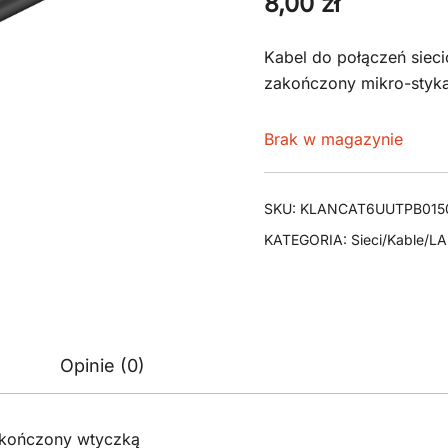
8,00
zł
Kabel do połączeń siec
zakończony mikro-styka
Brak w magazynie
SKU:
KLANCAT6UUTPB015
KATEGORIA:
Sieci/Kable/L
Opinie (0)
akończony wtyczką