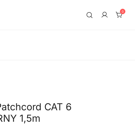
0
Patchcord CAT 6
RNY 1,5m