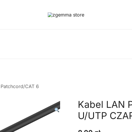
Twoje Okno na Świat Satelitarny
Zgemma Satellite Media
a Patchcord/CAT 6
Kabel LAN 
U/UTP CZA