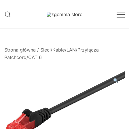
Przejdź
do
treści
Twoje Okno na Świat Satelitarny
Zgemma Satellite Media
Strona główna
/
Sieci/Kable/LAN/Przyłącza
Patchcord/CAT 6