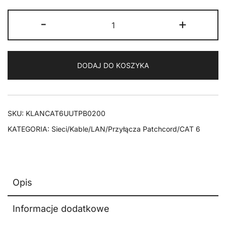
ilość
-
+
Kabel
LAN
Patchcord
DODAJ DO KOSZYKA
CAT
6
U/UTP
CZARNY
SKU:
KLANCAT6UUTPB0200
2m
KATEGORIA:
Sieci/Kable/LAN/Przyłącza Patchcord/CAT 6
Opis
Informacje dodatkowe