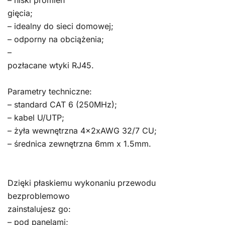
gięcia;
– idealny do sieci domowej;
– odporny na obciążenia;
–
pozłacane wtyki RJ45.
Parametry techniczne:
– standard CAT 6 (250MHz);
– kabel U/UTP;
– żyła wewnętrzna 4x2xAWG 32/7 CU;
– średnica zewnętrzna 6mm x 1.5mm.
Dzięki płaskiemu wykonaniu przewodu
bezproblemowo
zainstalujesz go:
– pod panelami;