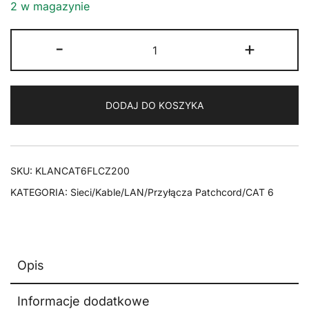
2 w magazynie
ilość
-
+
Kabel
LAN
Patchcord
DODAJ DO KOSZYKA
CAT
6
U/UTP
PŁASKI
SKU:
KLANCAT6FLCZ200
czarny
KATEGORIA:
Sieci/Kable/LAN/Przyłącza Patchcord/CAT 6
20m
Opis
Informacje dodatkowe