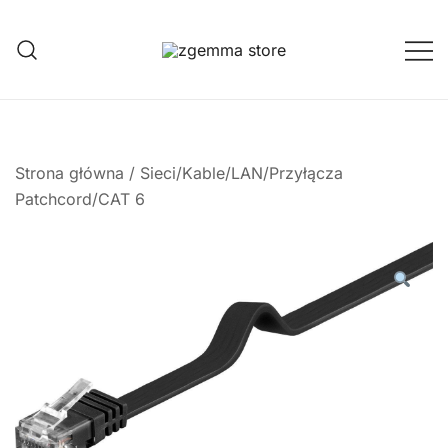
Przejdź
do
treści
Twoje Okno na Świat Satelitarny
Zgemma Satellite Media
Strona główna
/
Sieci/Kable/LAN/Przyłącza
Patchcord/CAT 6