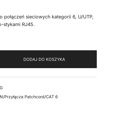
o połączeń sieciowych kategorii 6, U/UTP,
o-stykami RJ45.
DODAJ DO KOSZYKA
G
AN/Przyłącza Patchcord/CAT 6