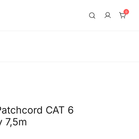
0
Patchcord CAT 6
y 7,5m