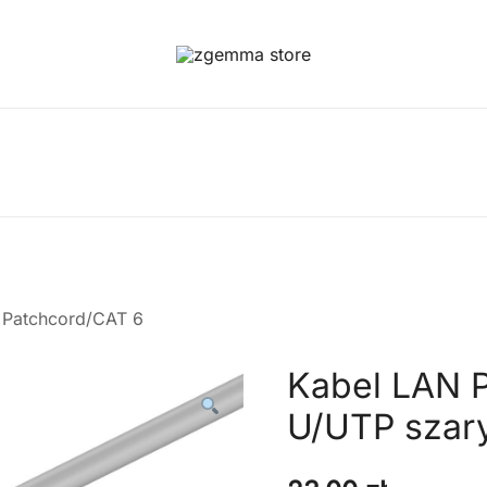
Twoje Okno na Świat Satelitarny
Zgemma Satellite Media
a Patchcord/CAT 6
Kabel LAN 
U/UTP szar