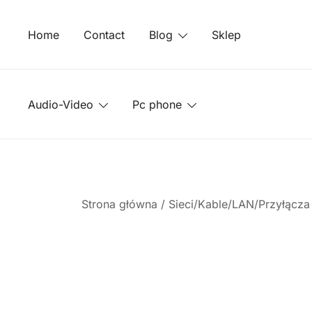
Przejdź
do
Home
Contact
Blog
Sklep
treści
Audio-Video
Pc phone
Strona główna
/
Sieci/Kable/LAN/Przyłącz