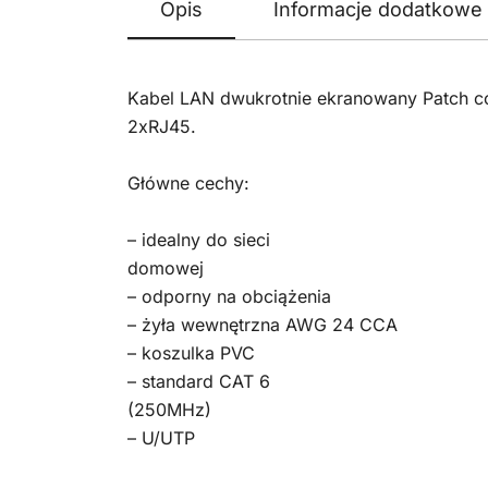
Opis
Informacje dodatkowe
Kabel LAN dwukrotnie ekranowany Patch co
2xRJ45.
Główne cechy:
– idealny do sieci
domowej
– odporny na obciążenia
– żyła wewnętrzna AWG 24 CCA
– koszulka PVC
– standard CAT 6
(250MHz)
– U/UTP