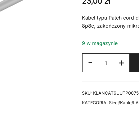
23,00
zł
Kabel typu Patch cord d
8p8c, zakończony mikr
9 w magazynie
ilość
-
+
Kabel
LAN
Patchcord
CAT
SKU:
KLANCAT6UUTP0075
6
KATEGORIA:
Sieci/Kable/L
U/UTP
szary
7,5m