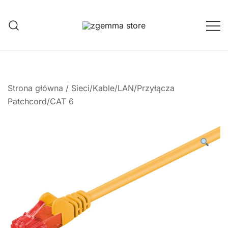
Przejdź
do
treści
Twoje Okno na Świat Satelitarny
Zgemma Satellite Media
Strona główna
/
Sieci/Kable/LAN/Przyłącza
Patchcord/CAT 6