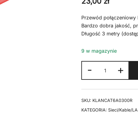
23,00
zł
Przewód połączeniowy 
Bardzo dobra jakość, pr
Długość 3 metry (dostęp
9 w magazynie
ilość
-
+
Kabel
LAN
Patchcord
CAT
SKU:
KLANCAT6A0300R
6A
KATEGORIA:
Sieci/Kable/L
S/FTP
czerwony
3m