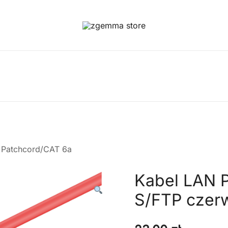
Twoje Okno na Świat Satelitarny
Zgemma Satellite Media
a Patchcord/CAT 6a
Kabel LAN 
S/FTP czer