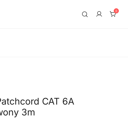
0
Patchcord CAT 6A
wony 3m