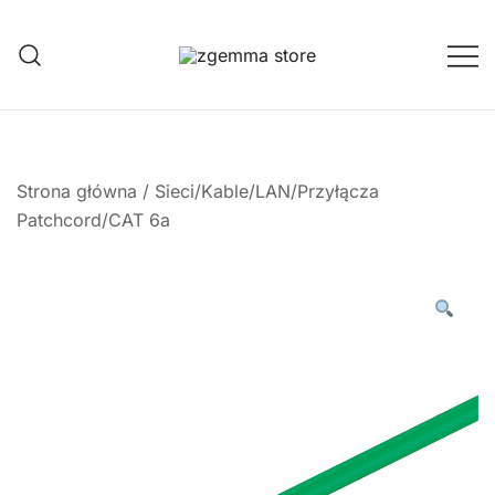
Przejdź
do
treści
Twoje Okno na Świat Satelitarny
Zgemma Satellite Media
Strona główna
/
Sieci/Kable/LAN/Przyłącza
Patchcord/CAT 6a