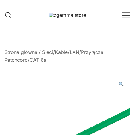
Przejdź
do
treści
Twoje Okno na Świat Satelitarny
Zgemma Satellite Media
Strona główna
/
Sieci/Kable/LAN/Przyłącza
Patchcord/CAT 6a