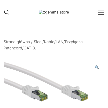
Przejdź
do
treści
Twoje Okno na Świat Satelitarny
Zgemma Satellite Media
Strona główna
/
Sieci/Kable/LAN/Przyłącza
Patchcord/CAT 8.1