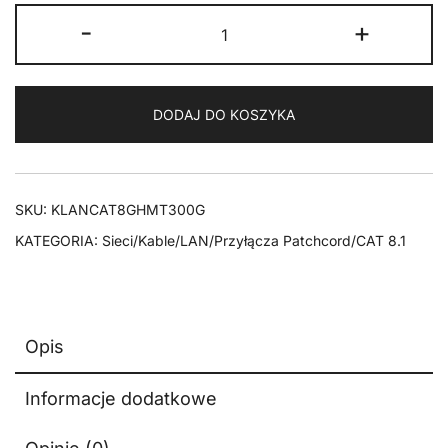
ilość
-
+
Kabel
LAN
Patchcord
DODAJ DO KOSZYKA
CAT
8.1
GHMT
S/FTP
SKU:
KLANCAT8GHMT300G
szary
KATEGORIA:
Sieci/Kable/LAN/Przyłącza Patchcord/CAT 8.1
3m
Opis
Informacje dodatkowe