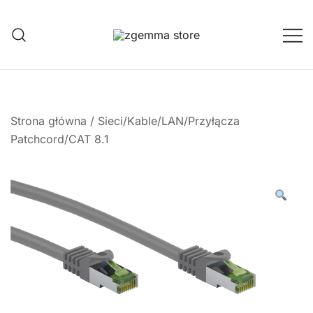
Przejdź
do
treści
Twoje Okno na Świat Satelitarny
Zgemma Satellite Media
Strona główna
/
Sieci/Kable/LAN/Przyłącza
Patchcord/CAT 8.1