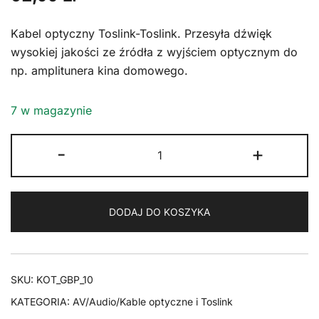
Kabel optyczny Toslink-Toslink. Przesyła dźwięk
wysokiej jakości ze źródła z wyjściem optycznym do
np. amplitunera kina domowego.
7 w magazynie
ilość
-
+
Kabel
Optyczny
Toslink
DODAJ DO KOSZYKA
Goobay
Plus
TEXTIL
10m
SKU:
KOT_GBP_10
KATEGORIA:
AV/Audio/Kable optyczne i Toslink