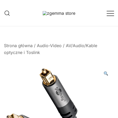
Przejdź
do
treści
Twoje Okno na Świat Satelitarny
Zgemma Satellite Media
Strona główna
/
Audio-Video
/
AV/Audio/Kable
optyczne i Toslink