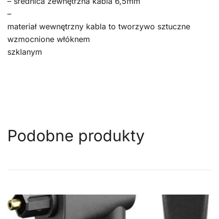
– średnica zewnętrzna kabla 6,5mm
–
materiał wewnętrzny kabla to tworzywo sztuczne
wzmocnione włóknem
szklanym
Podobne produkty