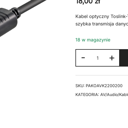
18,00
zł
Kabel optyczny Toslink-
szybka transmisja danyc
18 w magazynie
ilość
-
+
Kabel
Optyczny
Toslink
T-
SKU:
PAKOAVK2200200
T
KATEGORIA:
AV/Audio/Kable
5.0mm
Goobay
-
2m