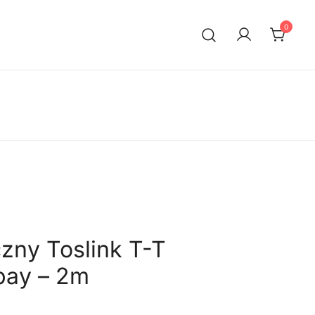
0
zny Toslink T-T
ay – 2m