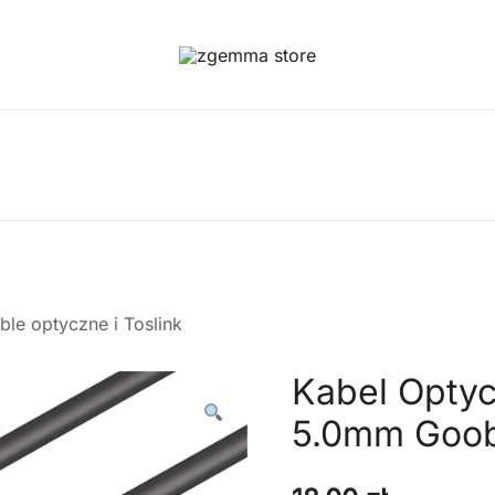
Twoje Okno na Świat Satelitarny
Zgemma Satellite Media
le optyczne i Toslink
Kabel Optyc
5.0mm Goob