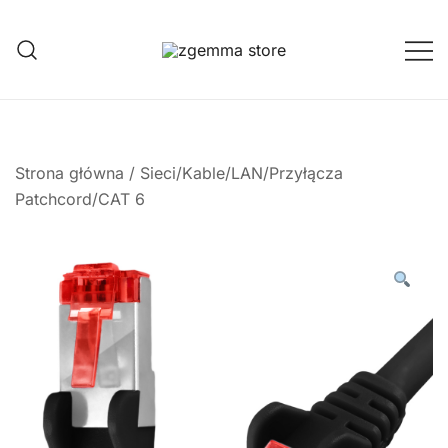
Przejdź
do
treści
Twoje Okno na Świat Satelitarny
Zgemma Satellite Media
Strona główna
/
Sieci/Kable/LAN/Przyłącza
Patchcord/CAT 6