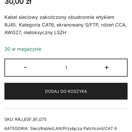
30,00
zł
Kabel sieciowy zakończony obustronnie wtykiem
RJ45. Kategoria CAT6, ekranowany S/FTP, rdzeń CCA,
AWG27, nietoksyczny LSZH
30 w magazynie
ilość
-
+
Kabel
RJ45
CAT
DODAJ DO KOSZYKA
6
S/FTP
AWG27
LSZH
SKU:
KRJ_6SF_B1_075
czarny
KATEGORIA:
Sieci/Kable/LAN/Przyłącza Patchcord/CAT 6
7,5m