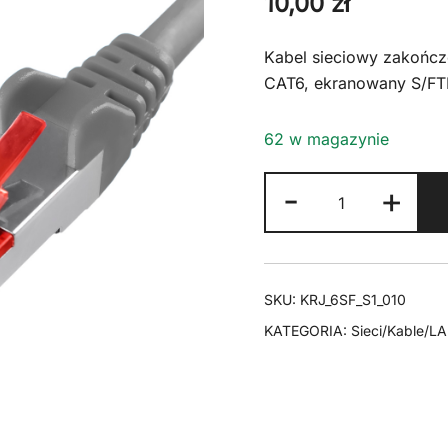
10,00
zł
Kabel sieciowy zakończ
CAT6, ekranowany S/FT
62 w magazynie
ilość
-
+
Kabel
RJ45
CAT
6
SKU:
KRJ_6SF_S1_010
S/FTP
KATEGORIA:
Sieci/Kable/L
AWG27
LSZH
szary
1m