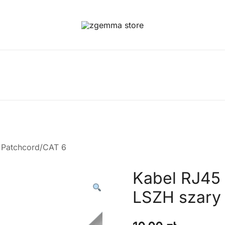
Twoje Okno na Świat Satelitarny
Zgemma Satellite Media
a Patchcord/CAT 6
Kabel RJ45
LSZH szary