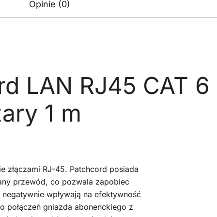
Opinie (0)
ord LAN RJ45 CAT 
zary 1 m
e złączami RJ-45. Patchcord posiada
any przewód, co pozwala zapobiec
e negatywnie wpływają na efektywność
 do połączeń gniazda abonenckiego z