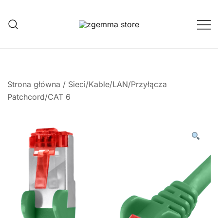
Przejdź
do
treści
Twoje Okno na Świat Satelitarny
Zgemma Satellite Media
Strona główna
/
Sieci/Kable/LAN/Przyłącza
Patchcord/CAT 6