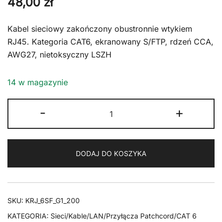
48,00
zł
Kabel sieciowy zakończony obustronnie wtykiem
RJ45. Kategoria CAT6, ekranowany S/FTP, rdzeń CCA,
AWG27, nietoksyczny LSZH
14 w magazynie
ilość
-
+
Kabel
RJ45
CAT
DODAJ DO KOSZYKA
6
S/FTP
AWG27
LSZH
SKU:
KRJ_6SF_G1_200
zielony
KATEGORIA:
Sieci/Kable/LAN/Przyłącza Patchcord/CAT 6
20m