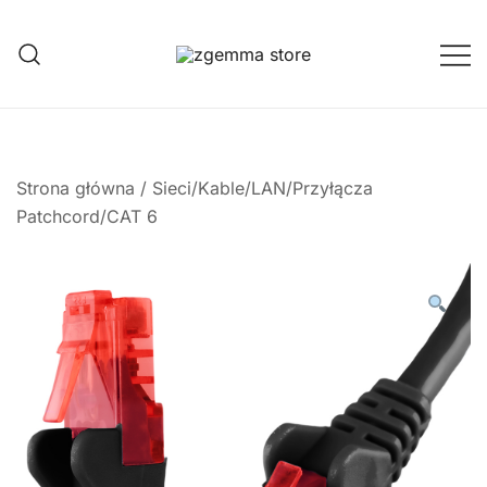
Przejdź
do
treści
Twoje Okno na Świat Satelitarny
Zgemma Satellite Media
Strona główna
/
Sieci/Kable/LAN/Przyłącza
Patchcord/CAT 6