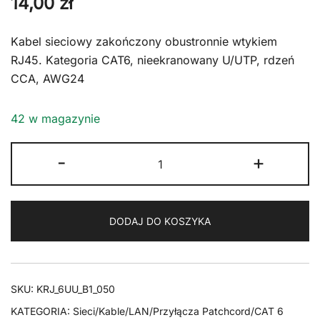
14,00
zł
Kabel sieciowy zakończony obustronnie wtykiem
RJ45. Kategoria CAT6, nieekranowany U/UTP, rdzeń
CCA, AWG24
42 w magazynie
ilość
-
+
Kabel
RJ45
CAT
DODAJ DO KOSZYKA
6
U/UTP
AWG24
czarny
SKU:
KRJ_6UU_B1_050
5m
KATEGORIA:
Sieci/Kable/LAN/Przyłącza Patchcord/CAT 6