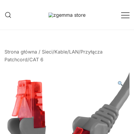
Przejdź
do
treści
Twoje Okno na Świat Satelitarny
Zgemma Satellite Media
Strona główna
/
Sieci/Kable/LAN/Przyłącza
Patchcord/CAT 6