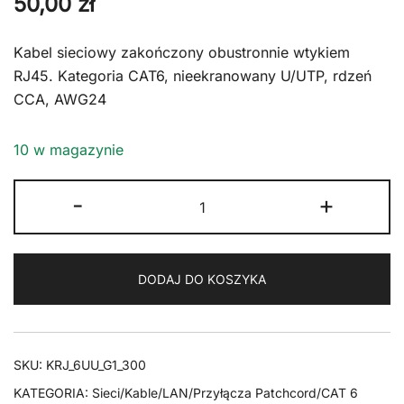
50,00
zł
Kabel sieciowy zakończony obustronnie wtykiem
RJ45. Kategoria CAT6, nieekranowany U/UTP, rdzeń
CCA, AWG24
10 w magazynie
ilość
-
+
Kabel
RJ45
CAT
DODAJ DO KOSZYKA
6
U/UTP
AWG24
zielony
SKU:
KRJ_6UU_G1_300
30m
KATEGORIA:
Sieci/Kable/LAN/Przyłącza Patchcord/CAT 6