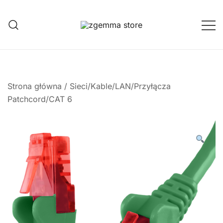
Przejdź
do
treści
Twoje Okno na Świat Satelitarny
Zgemma Satellite Media
Strona główna
/
Sieci/Kable/LAN/Przyłącza
Patchcord/CAT 6