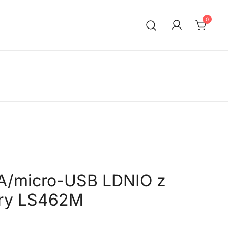
0
A/micro-USB LDNIO z
ry LS462M