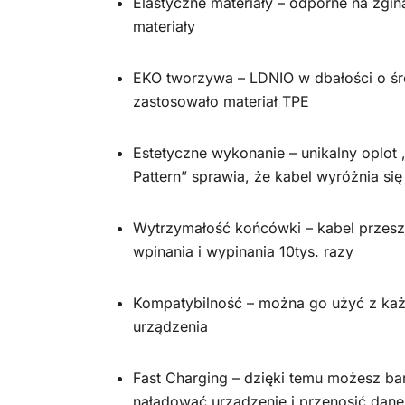
Elastyczne materiały – odporne na zgin
materiały
EKO tworzywa – LDNIO w dbałości o ś
zastosowało materiał TPE
Estetyczne wykonanie – unikalny oplot
Pattern” sprawia, że kabel wyróżnia się
Wytrzymałość końcówki – kabel przesze
wpinania i wypinania 10tys. razy
Kompatybilność – można go użyć z ka
urządzenia
Fast Charging – dzięki temu możesz b
naładować urządzenie i przenosić dane