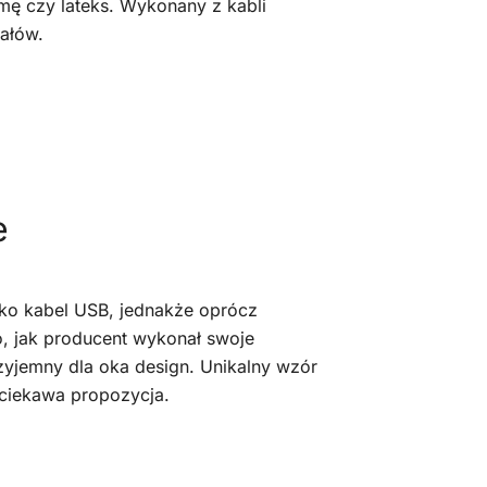
ę czy lateks. Wykonany z kabli
iałów.
e
lko kabel USB, jednakże oprócz
o, jak producent wykonał swoje
zyjemny dla oka design. Unikalny wzór
o ciekawa propozycja.