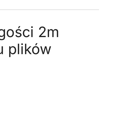
gości 2m
u plików