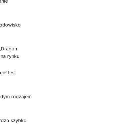
anie
rodowisko
 „Dragon
 na rynku
dł test
żdym rodzajem
ardzo szybko