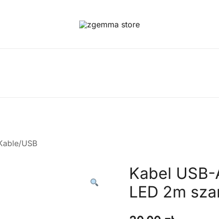
Twoje Okno na Świat Satelitarny
Zgemma Satellite Media
Kable/USB
Kabel USB-
LED 2m sza