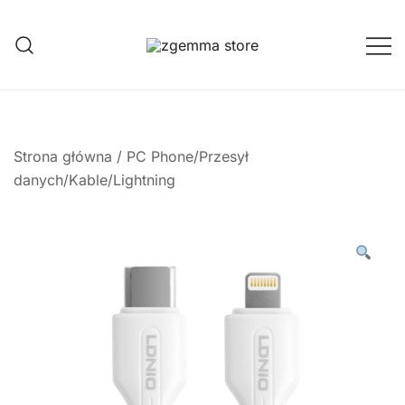
Przejdź
do
treści
Twoje Okno na Świat Satelitarny
Zgemma Satellite Media
Strona główna
/
PC Phone/Przesył
danych/Kable/Lightning