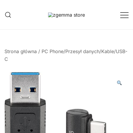
Przejdź
do
treści
Twoje Okno na Świat Satelitarny
Zgemma Satellite Media
Strona główna
/
PC Phone/Przesył danych/Kable/USB-
C