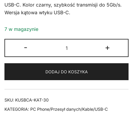
USB-C. Kolor czarny, szybkość transmisji do 5Gb/s.
Wersja kątowa wtyku USB-C.
7 w magazynie
ilość
-
+
Kabel
USB-
C
DODAJ DO KOSZYKA
-
USB
3.2
Gen1
SKU:
KUSBCA-KAT-30
GAME
KATEGORIA:
PC Phone/Przesył danych/Kable/USB-C
KĄTOWY
Goobay
3m