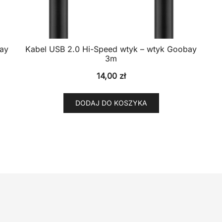
bay
Kabel USB 2.0 Hi-Speed wtyk – wtyk Goobay
3m
14,00
zł
DODAJ DO KOSZYKA